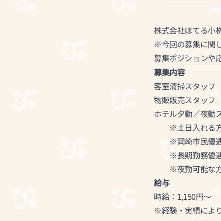
株式会社ほてる小
※今回の募集に関
募集ポジションや
募集内容
客室清掃スタッフ
物販販売スタッフ
ホテル夕勤／夜勤
※土日入れる方
※岡崎市民優
※長期勤務優遇（
※夜勤可能な方
給与
時給：1,150円〜
※経験・実績によ